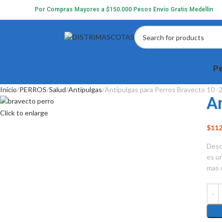
Por Compras Mayores a $150.000 Pesos Envío Gratis Medellin
Pe
Inicio
PERROS
Salud
Antipulgas
Antipulgas para Perros Bravecto 10 -
A
Click to enlarge
$
112
Desc
es u
mas 