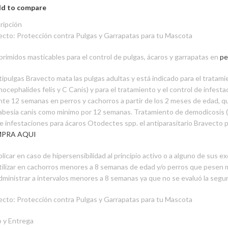
d to compare
ripción
ecto: Protección contra Pulgas y Garrapatas para tu Mascota
rimidos masticables para el control de pulgas, ácaros y garrapatas en
pe
ntipulgas Bravecto mata las pulgas adultas y está indicado para el tratam
nocephalides felis y C Canis) y para el tratamiento y el control de infes
nte 12 semanas en perros y cachorros a partir de los 2 meses de edad, q
abesia canis como minimo por 12 semanas. Tratamiento de demodicosis 
 e infestaciones para ácaros Otodectes spp. el antiparasitario Bravecto
PRA AQUI
licar en caso de hipersensibilidad al principio activo o a alguno de sus e
tilizar en cachorros menores a 8 semanas de edad y/o perros que pesen
dministrar a intervalos menores a 8 semanas ya que no se evaluó la segur
ecto: Protección contra Pulgas y Garrapatas para tu Mascota
o y Entrega