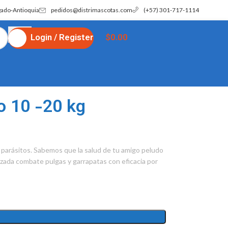
gado-Antioquia
pedidos@distrimascotas.com
(+57) 301-717-1114
Login / Register
$
0.00
o 10 -20 kg
e parásitos. Sabemos que la salud de tu amigo peludo
anzada combate pulgas y garrapatas con eficacia por