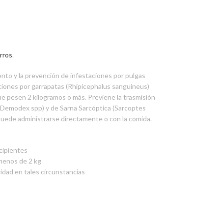
rros
.
iento y la prevención de infestaciones por pulgas
taciones por garrapatas (Rhipicephalus sanguineus)
ue pesen 2 kilogramos o más. Previene la trasmisión
(Demodex spp) y de Sarna Sarcóptica (Sarcoptes
 puede administrarse directamente o con la comida.
xcipientes
 menos de 2 kg
idad en tales circunstancias