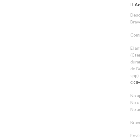
Ad
Desc
Brav
Comp
El a
(Cte
dura
de B
spp)
COM
No ap
No u
No a
Brav
Enví