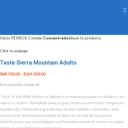
Inicio
PERROS
Comida
Concentrados
Back to products
Click to enlarge
Taste Sierra Mountain Adulto
$
89,700.00
-
$
369,300.00
Descripción General:
Taste of the Wild ofrece un alimento premium para perros adultos con
sabor a cordero, formulado para proporcionar una nutrición completa y
equilibrada. Utilizando ingredientes de alta calidad y naturales, esta
receta está diseñada para imitar la dieta ancestral de los perros,
satisfaciendo sus necesidades nutricionales mientras ofrece un sabor
delicioso y beneficios para la salud.