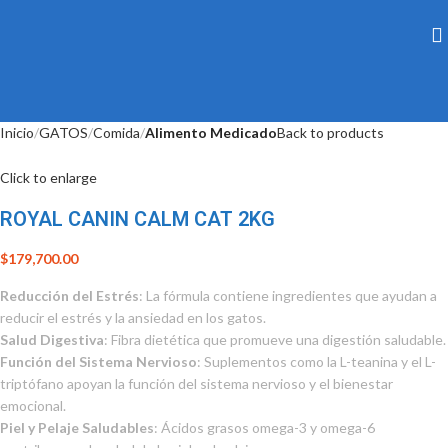
Inicio
GATOS
Comida
Alimento Medicado
Back to products
Click to enlarge
ROYAL CANIN CALM CAT 2KG
$
179,700.00
Reducción del Estrés
: La fórmula contiene ingredientes que ayudan a
reducir el estrés y la ansiedad en los gatos.
Salud Digestiva
: Fibra dietética que promueve una digestión saludable.
Función del Sistema Nervioso
: Suplementos como la L-teanina y el L-
triptófano apoyan la función del sistema nervioso y el bienestar
emocional.
Piel y Pelaje Saludables
: Ácidos grasos omega-3 y omega-6