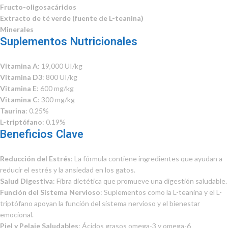
Fructo-oligosacáridos
Extracto de té verde (fuente de L-teanina)
Minerales
Suplementos Nutricionales
Vitamina A
: 19,000 UI/kg
Vitamina D3
: 800 UI/kg
Vitamina E
: 600 mg/kg
Vitamina C
: 300 mg/kg
Taurina
: 0.25%
L-triptófano
: 0.19%
Beneficios Clave
Reducción del Estrés
: La fórmula contiene ingredientes que ayudan a
reducir el estrés y la ansiedad en los gatos.
Salud Digestiva
: Fibra dietética que promueve una digestión saludable.
Función del Sistema Nervioso
: Suplementos como la L-teanina y el L-
triptófano apoyan la función del sistema nervioso y el bienestar
emocional.
Piel y Pelaje Saludables
: Ácidos grasos omega-3 y omega-6