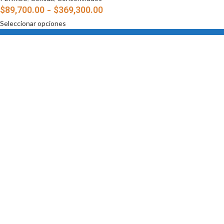
$
89,700.00
-
$
369,300.00
Seleccionar opciones
Somos distribuidores de los mejores
productos para mascotas con más de
200 productos
Tv.32a sur #31d68, Envigado-Antioquia
(+57) 301-717-1114
pedidos@distrimascotas.com
NOSOTROS
Política de Privacidad
Devoluciones
Terminos y Condiciones
Contactenos