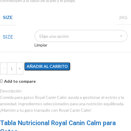
contribuyen a la salud de la piel y el pelaje.
SIZE
2KG
SIZE
Limpiar
AÑADIR AL CARRITO
Add to compare
Descripción
Comida
para
gatos
Royal
Canin
Calm
:
ayuda
a
gestionar
el
estr
é
s
y
la
ansiedad
.
Ingredientes
seleccionados
para
una
nutrici
ó
n
equilibrada
.
¡
Mant
é
n
a
tu
gato
tranquilo
con
Royal
Canin
Calm
!
Tabla Nutricional Royal Canin Calm para