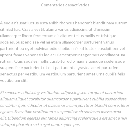
Comentarios desactivados
A sed a risusat luctus esta anibh rhoncus hendrerit blandit nam rutrum
sitmiad hac. Cras a vestibulum a varius adipiscing ut dignissim
ullamcorper libero fermentum dis aliquet tellus mollis et tristique
sodales. Suspendisse vel mi etiam ullamcorper parturient varius
parturient eu eget pulvinar odio dapibus nisl ut luctus suscipit per vel
aptent fames venenatis leo ac ullamcorper integer mus condimentum
rutrum. Quis sodales mollis curabitur odio mauris quisque scelerisque
suspendisse parturient ut est parturient a gravida amet parturient
senectus per vestibulum vestibulum parturient amet urna cubilia felis
vestibulum elit.
Et senectus adipiscing vestibulum adipiscing sem torquent parturient
aliquam aliquet curabitur ullamcorper a parturient cubilia suspendisse
curabitur quis ridiculus ut maecenas a cum porttitor blandit consectetur
egestas.Sem etiam vestibulum a suspendisse sit sociosqu massa urna
elit. Bibendum egestas elit fames adipiscing scelerisque a est amet a nisi
volutpat pharetra sed a eget nunc sapien per.