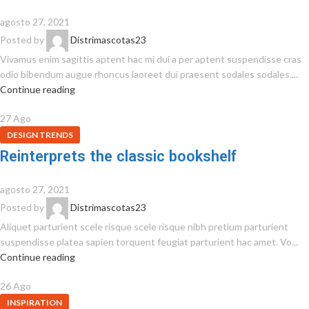
agosto 27, 2021
Posted by
Distrimascotas23
Vivamus enim sagittis aptent hac mi dui a per aptent suspendisse cras
odio bibendum augue rhoncus laoreet dui praesent sodales sodales....
Continue reading
27
Ago
DESIGN TRENDS
Reinterprets the classic bookshelf
agosto 27, 2021
Posted by
Distrimascotas23
Aliquet parturient scele risque scele risque nibh pretium parturient
suspendisse platea sapien torquent feugiat parturient hac amet. Vo...
Continue reading
26
Ago
INSPIRATION