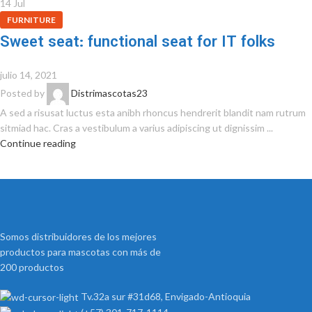
14
Jul
FURNITURE
Sweet seat: functional seat for IT folks
julio 14, 2021
Posted by
Distrimascotas23
A sed a risusat luctus esta anibh rhoncus hendrerit blandit nam rutrum
sitmiad hac. Cras a vestibulum a varius adipiscing ut dignissim ...
Continue reading
Somos distribuidores de los mejores
productos para mascotas con más de
200 productos
Tv.32a sur #31d68, Envigado-Antioquia