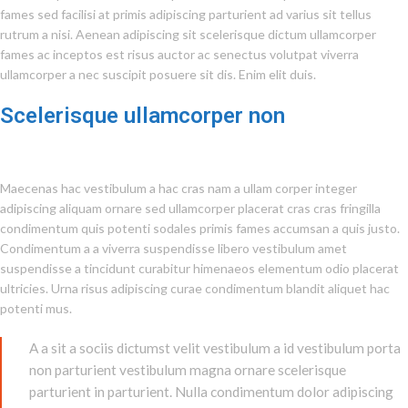
fames sed facilisi at primis adipiscing parturient ad varius sit tellus
rutrum a nisi. Aenean adipiscing sit scelerisque dictum ullamcorper
fames ac inceptos est risus auctor ac senectus volutpat viverra
ullamcorper a nec suscipit posuere sit dis. Enim elit duis.
Scelerisque ullamcorper non
Maecenas hac vestibulum a hac cras nam a ullam corper integer
adipiscing aliquam ornare sed ullamcorper placerat cras cras fringilla
condimentum quis potenti sodales primis fames accumsan a quis justo.
Condimentum a a viverra suspendisse libero vestibulum amet
suspendisse a tincidunt curabitur himenaeos elementum odio placerat
ultricies. Urna risus adipiscing curae condimentum blandit aliquet hac
potenti mus.
A a sit a sociis dictumst velit vestibulum a id vestibulum porta
non parturient vestibulum magna ornare scelerisque
parturient in parturient. Nulla condimentum dolor adipiscing