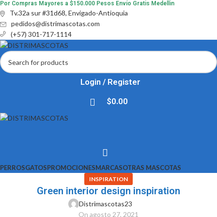
Por Compras Mayores a $150.000 Pesos Envío Gratis Medellin
Tv.32a sur #31d68, Envigado-Antioquia
pedidos@distrimascotas.com
(+57) 301-717-1114
Login / Register
$
0.00
PERROS
GATOS
PROMOCIONES
MARCAS
OTRAS MASCOTAS
INSPIRATION
Green interior design inspiration
Distrimascotas23
On agosto 27, 2021